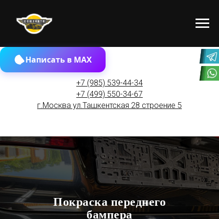
Написать в MAX
+7 (985) 539-44-34
+7 (499) 550-34-67
г.Москва ул.Ташкентская 28 строение 5
Покраска №1 в Москве
Покраска переднего
бампера